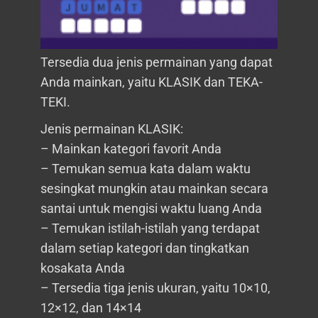
Tersedia dua jenis permainan yang dapat
Anda mainkan, yaitu KLASIK dan TEKA-
TEKI.
Jenis permainan KLASIK:
– Mainkan kategori favorit Anda
– Temukan semua kata dalam waktu
sesingkat mungkin atau mainkan secara
santai untuk mengisi waktu luang Anda
– Temukan istilah-istilah yang terdapat
dalam setiap kategori dan tingkatkan
kosakata Anda
– Tersedia tiga jenis ukuran, yaitu 10×10,
12×12, dan 14×14