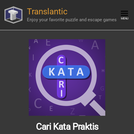
Skip
Translantic
to
the
MENU
Enjoy your favorite puzzle and escape games
content
Cari Kata Praktis