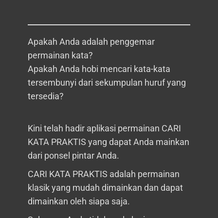
Apakah Anda adalah penggemar
permainan kata?
Apakah Anda hobi mencari kata-kata
tersembunyi dari sekumpulan huruf yang
tersedia?
Kini telah hadir aplikasi permainan CARI
KATA PRAKTIS yang dapat Anda mainkan
dari ponsel pintar Anda.
CARI KATA PRAKTIS adalah permainan
klasik yang mudah dimainkan dan dapat
dimainkan oleh siapa saja.